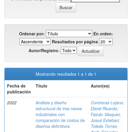
Ordenar por:
En orden:
Resultados por página
Autor/Registro:
Mostrando resultados 1 a 1 de 1
Fecha de
Título
Autor(es)
publicación
2022
Análisis y diseño
Contreras Lojano,
estructural de tres naves
David Ricardo
;
industriales con
Faicán Vásquez,
comparación de costos de
Josué Esteban
;
diseños definitivos
Toledo Torres,