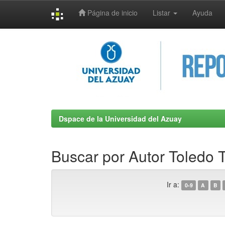
Página de inicio
Listar
Ayuda
Skip
navigation
Dspace de la Universidad del Azuay
Buscar por Autor Toledo 
Ir a:
0-9
A
B