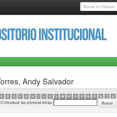
Torres, Andy Salvador
C
D
E
F
G
H
I
J
K
L
M
N
O
P
Q
R
S
T
U
O introducir las primeras letras: