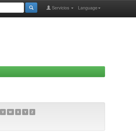
Servicios
Language
V
W
X
Y
Z