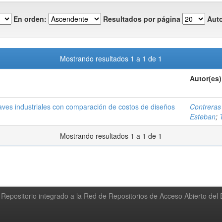
En orden:
Resultados por página
Auto
Mostrando resultados 1 a 1 de 1
Autor(es)
 naves industriales con comparación de costos de diseños
Contreras
Esteban
;
Mostrando resultados 1 a 1 de 1
Repositorio integrado a la Red de Repositorios de Acceso Abierto de