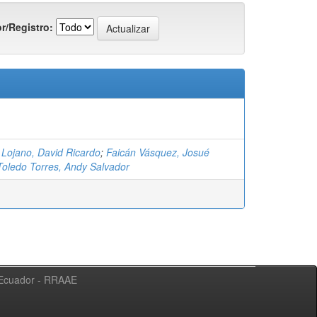
r/Registro:
 Lojano, David Ricardo
;
Faicán Vásquez, Josué
Toledo Torres, Andy Salvador
l Ecuador - RRAAE