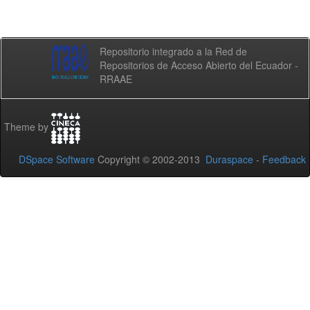
Repositorio integrado a la Red de
Repositorios de Acceso Abierto del Ecuador -
RRAAE
Theme by
DSpace Software
Copyright © 2002-2013
Duraspace
-
Feedback