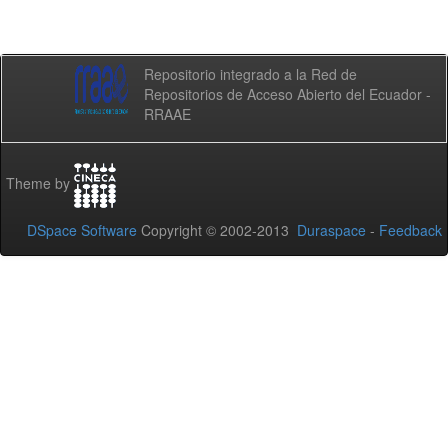
Repositorio integrado a la Red de
Repositorios de Acceso Abierto del Ecuador -
RRAAE
Theme by
DSpace Software
Copyright © 2002-2013
Duraspace
-
Feedback