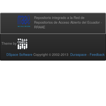
Repositorio integrado a la Red de
Repositorios de Acceso Abierto del Ecuador -
RRAAE
Theme by
DSpace Software
Copyright © 2002-2013
Duraspace
-
Feedback