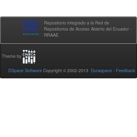
Repositorio integrado a la Red de
Repositorios de Acceso Abierto del Ecuador -
RRAAE
Theme by
DSpace Software
Copyright © 2002-2013
Duraspace
-
Feedback