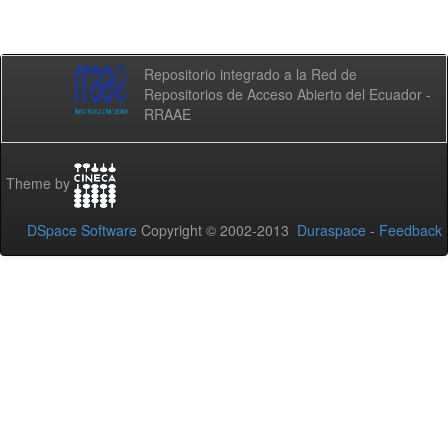
Repositorio integrado a la Red de
Repositorios de Acceso Abierto del Ecuador -
RRAAE
Theme by
DSpace Software
Copyright © 2002-2013
Duraspace
-
Feedback