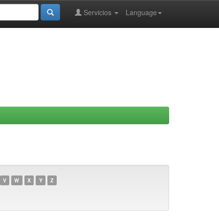
Servicios
Language
V
W
X
Y
Z