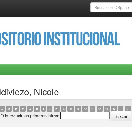
ldiviezo, Nicole
C
D
E
F
G
H
I
J
K
L
M
N
O
P
Q
R
S
T
U
O introducir las primeras letras: