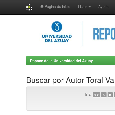
Página de inicio
Listar
Ayuda
Skip
navigation
Dspace de la Universidad del Azuay
Buscar por Autor Toral Va
Ir a:
0-9
A
B