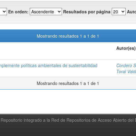
En orden:
Resultados por página
Auto
Mostrando resultados 1 a 1 de 1
Autor(es)
plemente políticas ambientales de sustentabilidad
Cordero S
Toral Vald
Mostrando resultados 1 a 1 de 1
Repositorio integrado a la Red de Repositorios de Acceso Abierto de