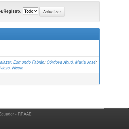
r/Registro:
alazar, Edmundo Fabián
;
Córdova Abud, María José
;
iviezo, Nicole
l Ecuador - RRAAE