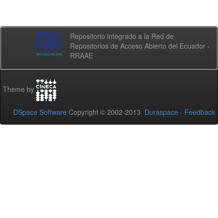
Repositorio integrado a la Red de
Repositorios de Acceso Abierto del Ecuador -
RRAAE
Theme by
DSpace Software
Copyright © 2002-2013
Duraspace
-
Feedback