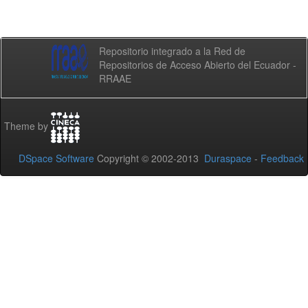
Repositorio integrado a la Red de
Repositorios de Acceso Abierto del Ecuador -
RRAAE
Theme by
DSpace Software
Copyright © 2002-2013
Duraspace
-
Feedback