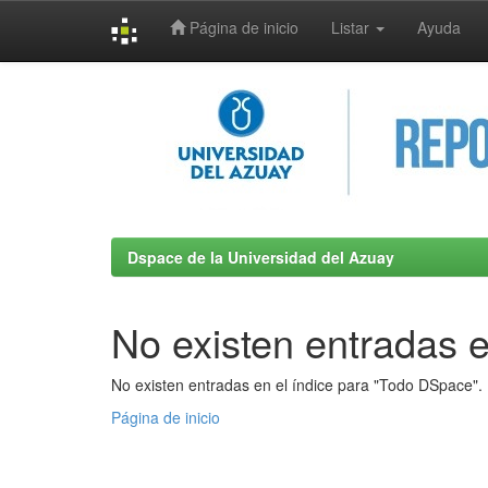
Página de inicio
Listar
Ayuda
Skip
navigation
Dspace de la Universidad del Azuay
No existen entradas e
No existen entradas en el índice para "Todo DSpace".
Página de inicio