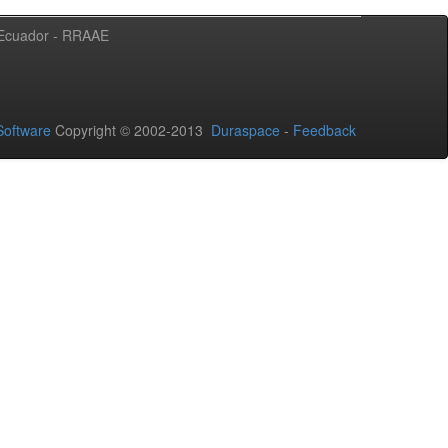
l Ecuador - RRAAE
oftware
Copyright © 2002-2013
Duraspace
-
Feedback