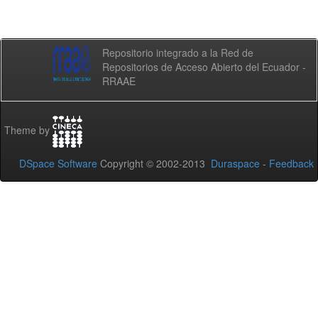
Repositorio integrado a la Red de
Repositorios de Acceso Abierto del Ecuador -
RRAAE
Theme by
DSpace Software
Copyright © 2002-2013
Duraspace
-
Feedback