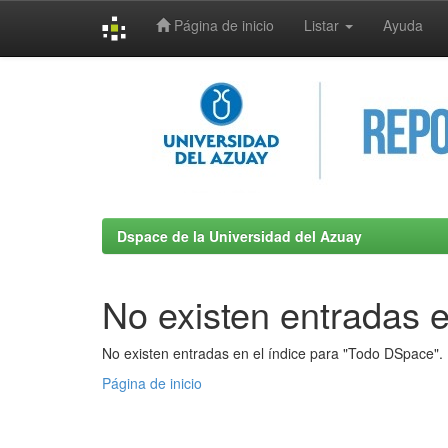
Página de inicio
Listar
Ayuda
Skip
navigation
Dspace de la Universidad del Azuay
No existen entradas e
No existen entradas en el índice para "Todo DSpace".
Página de inicio