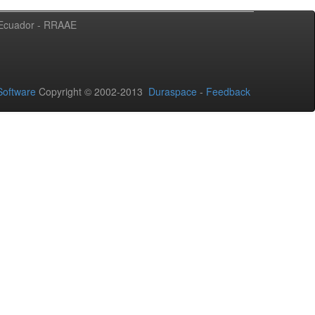
l Ecuador - RRAAE
oftware
Copyright © 2002-2013
Duraspace
-
Feedback