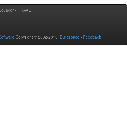
l Ecuador - RRAAE
oftware
Copyright © 2002-2013
Duraspace
-
Feedback