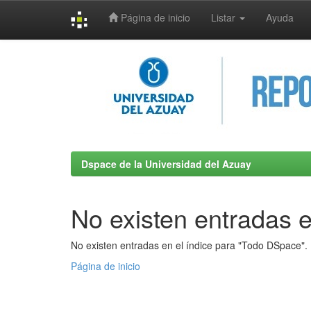
Página de inicio
Listar
Ayuda
Skip
navigation
Dspace de la Universidad del Azuay
No existen entradas e
No existen entradas en el índice para "Todo DSpace".
Página de inicio