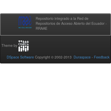
Repositorio integrado a la Red de
Repositorios de Acceso Abierto del Ecuador -
RRAAE
Theme by
DSpace Software
Copyright © 2002-2013
Duraspace
-
Feedback