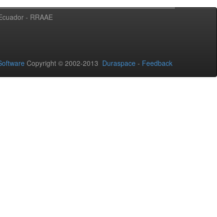
l Ecuador - RRAAE
oftware
Copyright © 2002-2013
Duraspace
-
Feedback