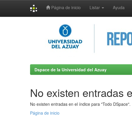
Página de inicio
Listar
Ayuda
Skip
navigation
Dspace de la Universidad del Azuay
No existen entradas e
No existen entradas en el índice para "Todo DSpace".
Página de inicio