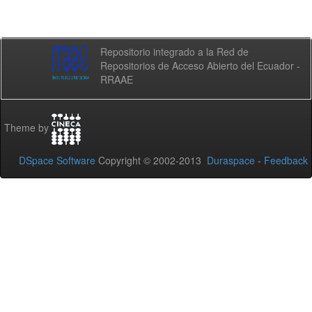
Repositorio integrado a la Red de
Repositorios de Acceso Abierto del Ecuador -
RRAAE
Theme by
DSpace Software
Copyright © 2002-2013
Duraspace
-
Feedback