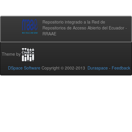
Repositorio integrado a la Red de
Repositorios de Acceso Abierto del Ecuador -
RRAAE
Theme by
DSpace Software
Copyright © 2002-2013
Duraspace
-
Feedback