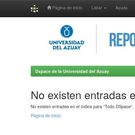
Página de inicio
Listar
Ayuda
Skip
navigation
Dspace de la Universidad del Azuay
No existen entradas e
No existen entradas en el índice para "Todo DSpace".
Página de inicio