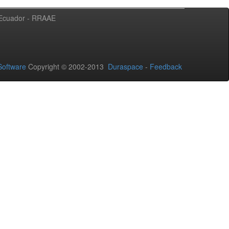
l Ecuador - RRAAE
oftware
Copyright © 2002-2013
Duraspace
-
Feedback