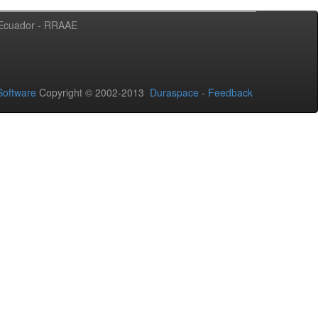
l Ecuador - RRAAE
oftware
Copyright © 2002-2013
Duraspace
-
Feedback