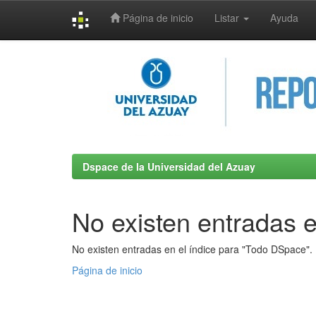
Página de inicio
Listar
Ayuda
Skip
navigation
Dspace de la Universidad del Azuay
No existen entradas e
No existen entradas en el índice para "Todo DSpace".
Página de inicio