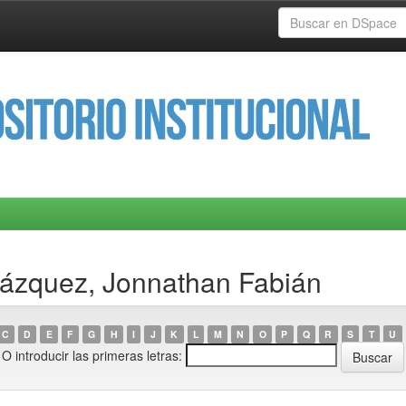
Vázquez, Jonnathan Fabián
C
D
E
F
G
H
I
J
K
L
M
N
O
P
Q
R
S
T
U
O introducir las primeras letras: