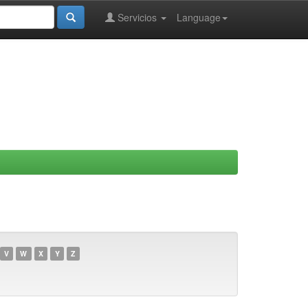
Servicios
Language
V
W
X
Y
Z