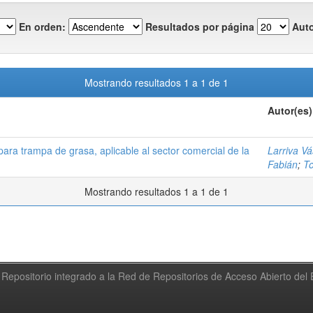
En orden:
Resultados por página
Auto
Mostrando resultados 1 a 1 de 1
Autor(es)
para trampa de grasa, aplicable al sector comercial de la
Larriva V
Fabián
;
To
Mostrando resultados 1 a 1 de 1
Repositorio integrado a la Red de Repositorios de Acceso Abierto de