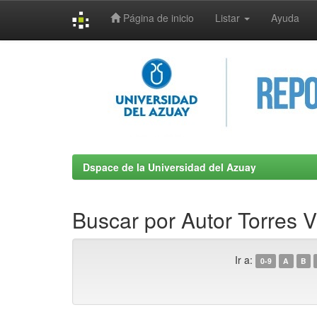
Página de inicio
Listar
Ayuda
Skip
navigation
Dspace de la Universidad del Azuay
Buscar por Autor Torres 
Ir a:
0-9
A
B