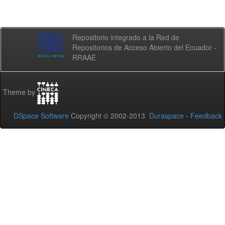
Repositorio integrado a la Red de
Repositorios de Acceso Abierto del Ecuador -
RRAAE
Theme by
DSpace Software
Copyright © 2002-2013
Duraspace
-
Feedback