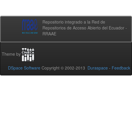
Repositorio integrado a la Red de
Repositorios de Acceso Abierto del Ecuador -
RRAAE
Theme by
DSpace Software
Copyright © 2002-2013
Duraspace
-
Feedback