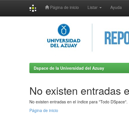
Página de inicio
Listar
Ayuda
Skip
navigation
Dspace de la Universidad del Azuay
No existen entradas e
No existen entradas en el índice para "Todo DSpace".
Página de inicio