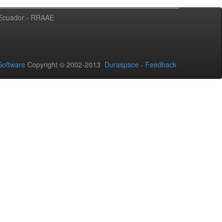
l Ecuador - RRAAE
oftware
Copyright © 2002-2013
Duraspace
-
Feedback