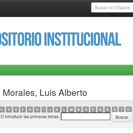
 Morales, Luis Alberto
C
D
E
F
G
H
I
J
K
L
M
N
O
P
Q
R
S
T
U
O introducir las primeras letras: