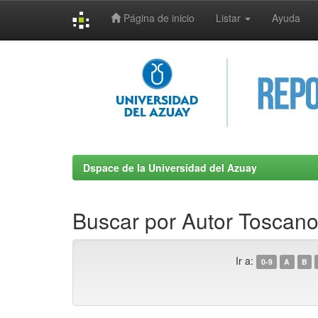
Página de inicio
Listar
Ayuda
Skip
navigation
Dspace de la Universidad del Azuay
Buscar por Autor Toscano
Ir a:
0-9
A
B