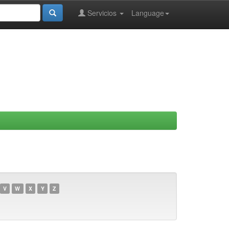
Servicios
Language
V
W
X
Y
Z