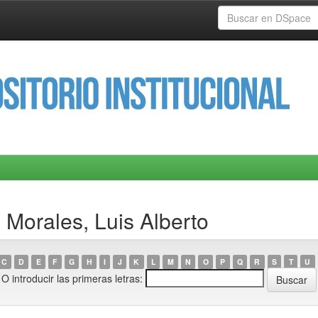
 Morales, Luis Alberto
C
D
E
F
G
H
I
J
K
L
M
N
O
P
Q
R
S
T
U
O introducir las primeras letras: