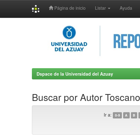
Página de inicio
Listar
Ayuda
Skip
navigation
Dspace de la Universidad del Azuay
Buscar por Autor Toscano
Ir a:
0-9
A
B