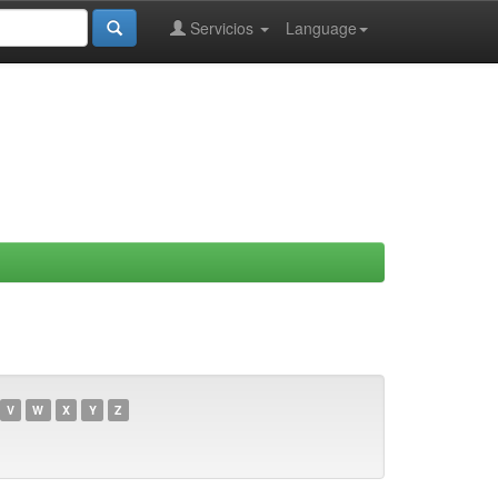
Servicios
Language
V
W
X
Y
Z