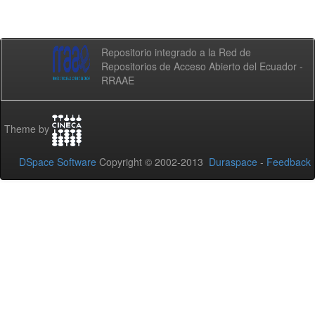
Repositorio integrado a la Red de
Repositorios de Acceso Abierto del Ecuador -
RRAAE
Theme by
DSpace Software
Copyright © 2002-2013
Duraspace
-
Feedback