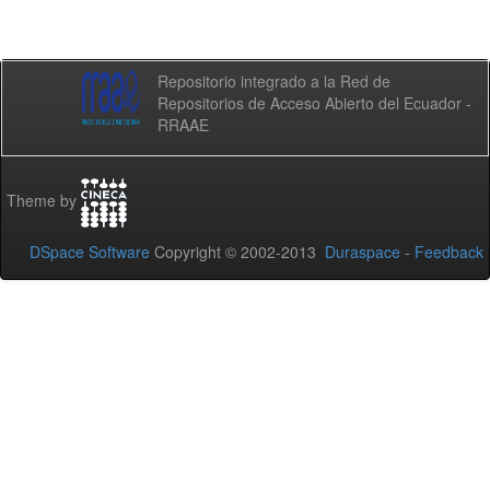
Repositorio integrado a la Red de
Repositorios de Acceso Abierto del Ecuador -
RRAAE
Theme by
DSpace Software
Copyright © 2002-2013
Duraspace
-
Feedback