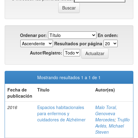
Ordenar por:
En orden:
Resultados por página
Autor/Registro:
Mostrando resultados 1 a 1 de 1
Fecha de
Título
Autor(es)
publicación
2016
Espacios habitacionales
Malo Toral,
para enfermos y
Genoveva
cuidadores de Alzhéimer
Mercedes
;
Trujillo
Avilés, Michael
Steven