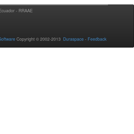
l Ecuador - RRAAE
oftware
Copyright © 2002-2013
Duraspace
-
Feedback