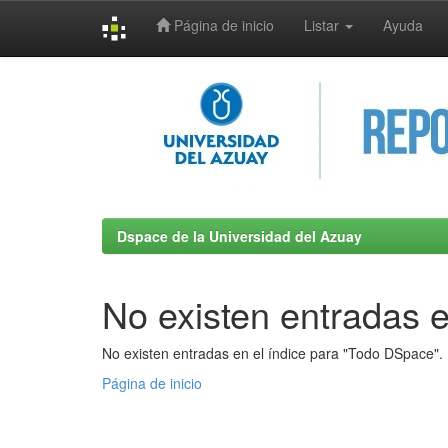
Página de inicio
Listar
Ayuda
Skip
navigation
Dspace de la Universidad del Azuay
No existen entradas e
No existen entradas en el índice para "Todo DSpace".
Página de inicio