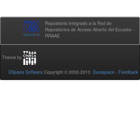
Repositorio integrado a la Red de
Repositorios de Acceso Abierto del Ecuador -
RRAAE
Theme by
DSpace Software
Copyright © 2002-2013
Duraspace
-
Feedback