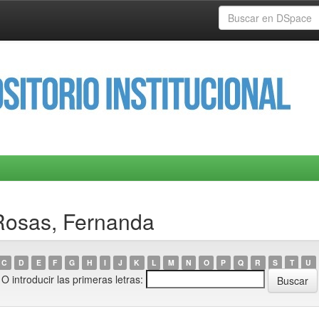
Rosas, Fernanda
C
D
E
F
G
H
I
J
K
L
M
N
O
P
Q
R
S
T
U
O introducir las primeras letras: