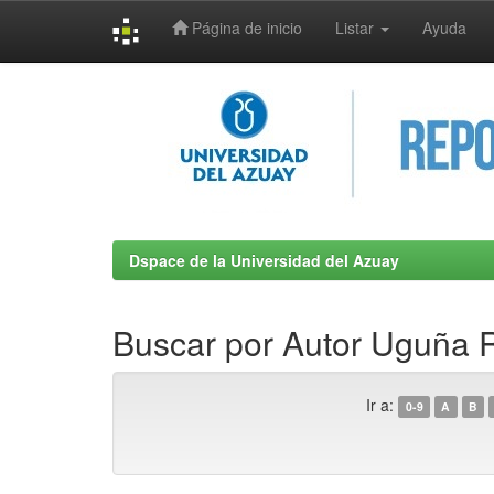
Página de inicio
Listar
Ayuda
Skip
navigation
Dspace de la Universidad del Azuay
Buscar por Autor Uguña 
Ir a:
0-9
A
B