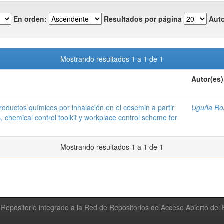
En orden:
Resultados por página
Auto
Mostrando resultados 1 a 1 de 1
Autor(es)
productos químicos por inhalación en el cesemin a partir
Uguña Ro
, chemical control toolkit y workplace control scheme for
Mostrando resultados 1 a 1 de 1
Repositorio integrado a la Red de Repositorios de Acceso Abierto de