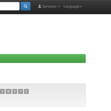
Servicios
Language
V
W
X
Y
Z