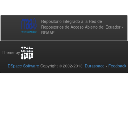
Repositorio integrado a la Red de
Repositorios de Acceso Abierto del Ecuador -
RRAAE
Theme by
DSpace Software
Copyright © 2002-2013
Duraspace
-
Feedback