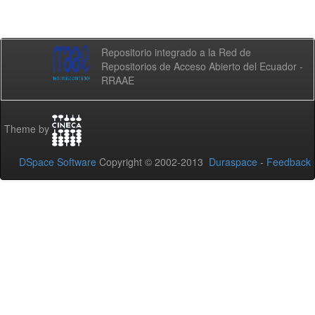
Repositorio integrado a la Red de
Repositorios de Acceso Abierto del Ecuador -
RRAAE
Theme by
DSpace Software
Copyright © 2002-2013
Duraspace
-
Feedback