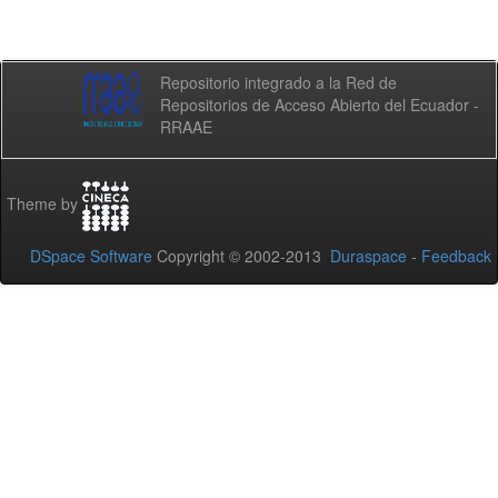
Repositorio integrado a la Red de
Repositorios de Acceso Abierto del Ecuador -
RRAAE
Theme by
DSpace Software
Copyright © 2002-2013
Duraspace
-
Feedback