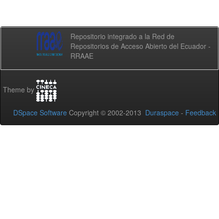
Repositorio integrado a la Red de
Repositorios de Acceso Abierto del Ecuador -
RRAAE
Theme by
DSpace Software
Copyright © 2002-2013
Duraspace
-
Feedback