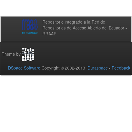
Repositorio integrado a la Red de
Repositorios de Acceso Abierto del Ecuador -
RRAAE
Theme by
DSpace Software
Copyright © 2002-2013
Duraspace
-
Feedback