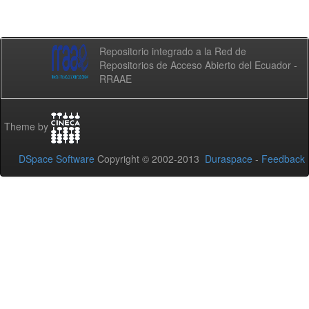
Repositorio integrado a la Red de
Repositorios de Acceso Abierto del Ecuador -
RRAAE
Theme by
DSpace Software
Copyright © 2002-2013
Duraspace
-
Feedback