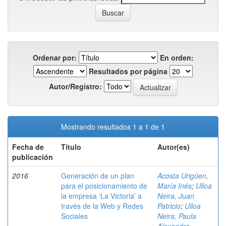
Ordenar por:
En orden:
Resultados por página
Autor/Registro:
Mostrando resultados 1 a 1 de 1
Fecha de
Título
Autor(es)
publicación
2016
Generación de un plan
Acosta Urigüen,
para el posicionamiento de
María Inés
;
Ulloa
la empresa ‘La Victoria’ a
Neira, Juan
través de la Web y Redes
Patricio
;
Ulloa
Sociales
Neira, Paula