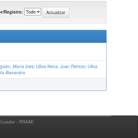
r/Registro:
igüen, María Inés
;
Ulloa Neira, Juan Patricio
;
Ulloa
ula Alexandra
l Ecuador - RRAAE