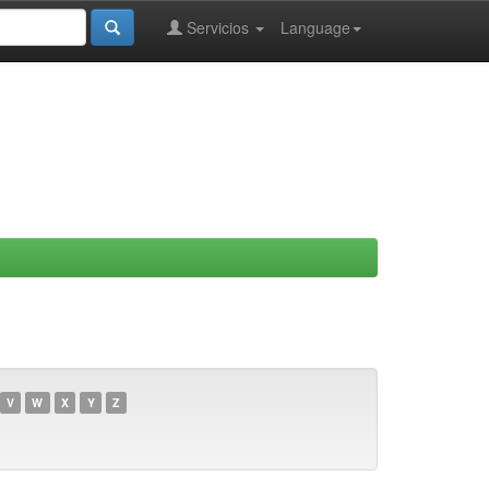
Servicios
Language
V
W
X
Y
Z