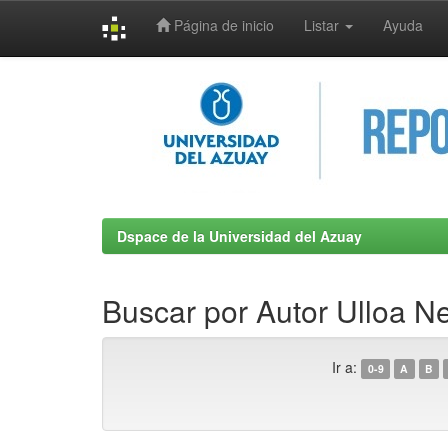
Página de inicio
Listar
Ayuda
Skip
navigation
Dspace de la Universidad del Azuay
Buscar por Autor Ulloa Ne
Ir a:
0-9
A
B