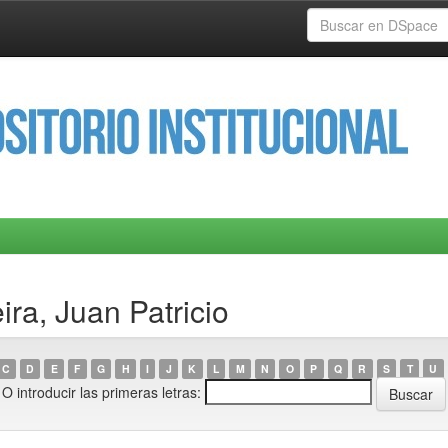
ira, Juan Patricio
C
D
E
F
G
H
I
J
K
L
M
N
O
P
Q
R
S
T
U
O introducir las primeras letras: