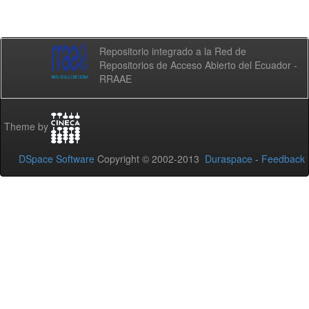
Repositorio integrado a la Red de
Repositorios de Acceso Abierto del Ecuador -
RRAAE
Theme by
DSpace Software
Copyright © 2002-2013
Duraspace
-
Feedback