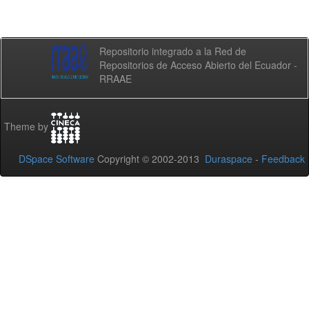
Repositorio integrado a la Red de
Repositorios de Acceso Abierto del Ecuador -
RRAAE
Theme by
DSpace Software
Copyright © 2002-2013
Duraspace
-
Feedback