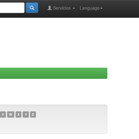
Servicios
Language
V
W
X
Y
Z