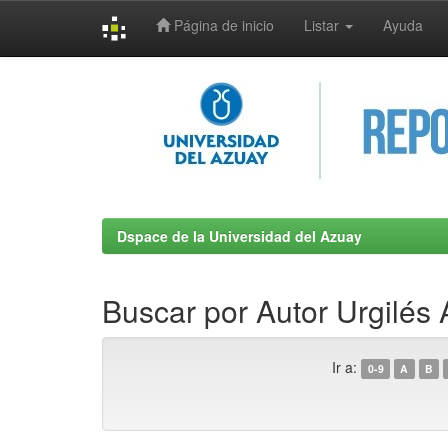
Página de inicio
Listar
Ayuda
Skip
navigation
Dspace de la Universidad del Azuay
Buscar por Autor Urgilés
Ir a:
0-9
A
B