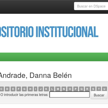
 Andrade, Danna Belén
C
D
E
F
G
H
I
J
K
L
M
N
O
P
Q
R
S
T
U
O introducir las primeras letras: