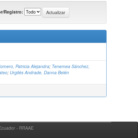
r/Registro:
omero, Patricia Alejandra
;
Tenemea Sánchez,
ateo
;
Urgilés Andrade, Danna Belén
l Ecuador - RRAAE