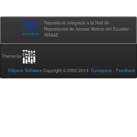
Repositorio integrado a la Red de
Repositorios de Acceso Abierto del Ecuador -
RRAAE
Theme by
DSpace Software
Copyright © 2002-2013
Duraspace
-
Feedback