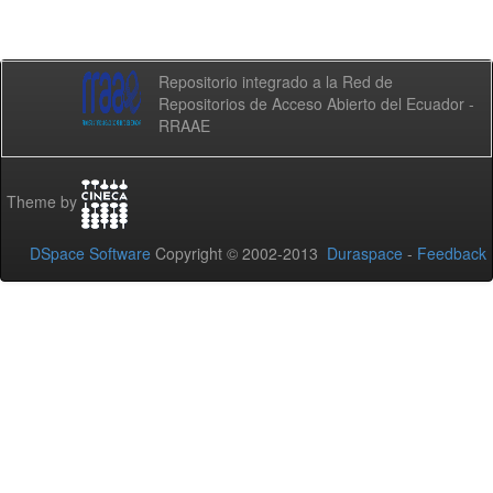
Repositorio integrado a la Red de
Repositorios de Acceso Abierto del Ecuador -
RRAAE
Theme by
DSpace Software
Copyright © 2002-2013
Duraspace
-
Feedback