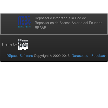
Repositorio integrado a la Red de
Repositorios de Acceso Abierto del Ecuador -
RRAAE
Theme by
DSpace Software
Copyright © 2002-2013
Duraspace
-
Feedback