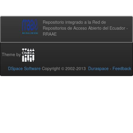
Repositorio integrado a la Red de
Repositorios de Acceso Abierto del Ecuador -
RRAAE
Theme by
DSpace Software
Copyright © 2002-2013
Duraspace
-
Feedback