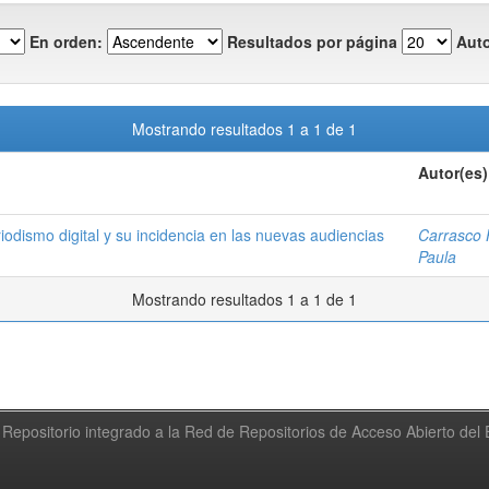
En orden:
Resultados por página
Auto
Mostrando resultados 1 a 1 de 1
Autor(es)
riodismo digital y su incidencia en las nuevas audiencias
Carrasco 
Paula
Mostrando resultados 1 a 1 de 1
Repositorio integrado a la Red de Repositorios de Acceso Abierto de