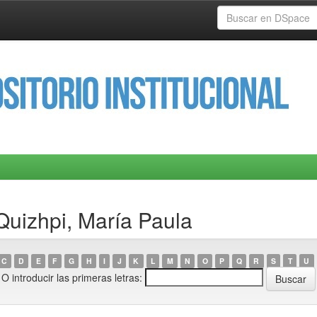
Quizhpi, María Paula
C
D
E
F
G
H
I
J
K
L
M
N
O
P
Q
R
S
T
U
O introducir las primeras letras: