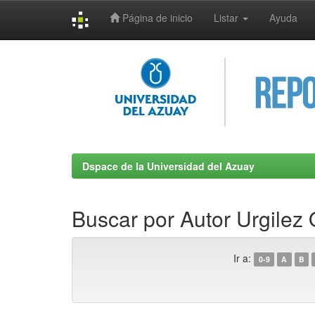
Página de inicio
Listar
Ayuda
Skip
navigation
Dspace de la Universidad del Azuay
Buscar por Autor Urgilez 
Ir a:
0-9
A
B