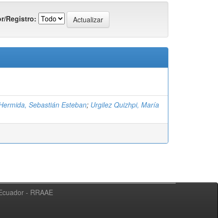
r/Registro:
Hermida, Sebastián Esteban
;
Urgilez Quizhpi, María
l Ecuador - RRAAE