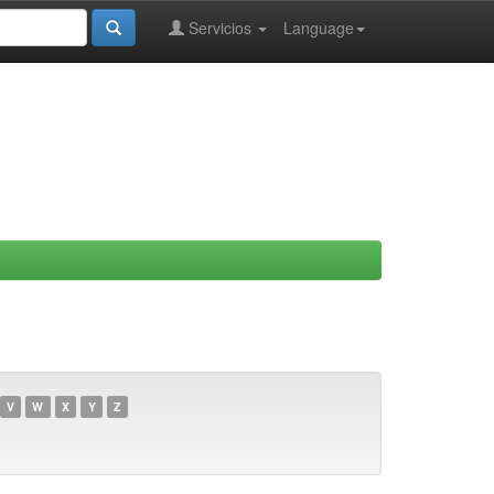
Servicios
Language
V
W
X
Y
Z