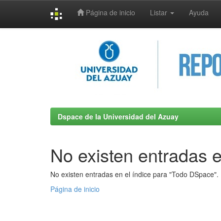
Página de inicio
Listar
Ayuda
Skip
navigation
Dspace de la Universidad del Azuay
No existen entradas e
No existen entradas en el índice para "Todo DSpace".
Página de inicio