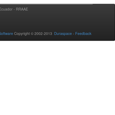
l Ecuador - RRAAE
oftware
Copyright © 2002-2013
Duraspace
-
Feedback