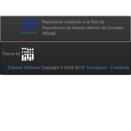
Repositorio integrado a la Red de
Repositorios de Acceso Abierto del Ecuador -
RRAAE
Theme by
DSpace Software
Copyright © 2002-2013
Duraspace
-
Feedback